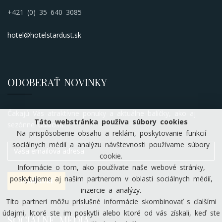
+421 (0) 35 640 3085
hotel@hotelstardust.sk
ODOBERAŤ NOVINKY
Čakajú Vás atraktívne ponuky a aktuálne balíčky, ako aj
Táto webstránka používa súbory cookies
sezónne udalosti.
Na prispôsobenie obsahu a reklám, poskytovanie funkcií
sociálnych médií a analýzu návštevnosti používame súbory
cookie.
Informácie o tom, ako používate naše webové stránky,
poskytujeme aj našim partnerom v oblasti sociálnych médií,
inzercie a analýzy.
Títo partneri môžu príslušné informácie skombinovať s ďalšími
údajmi, ktoré ste im poskytli alebo ktoré od vás získali, keď ste
SOCIÁLNE MÉDIÁ