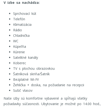
V izbe sa nachádza:
Sprchovací kút
Telefón
Klimatizácia
Rádio
Chladnička
WC
Kúpeľňa
Kúrenie
Satelitné kanály
Koberec
TV s plochou obrazovkou
Šatníková skriňa/Šatník
Bezplatné Wi-Fi!
Žehlička + doska, na požiadanie na recepcii
Sušič vlasov
Naše izby sú komfortne vybavené a spĺňajú všetky
požiadavky súčasnosti. Ubytovanie je možné po 14.00 hod.,