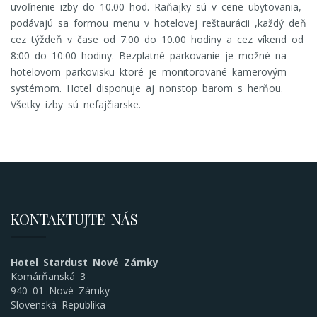
uvoľnenie izby do 10.00 hod. Raňajky sú v cene ubytovania,
podávajú sa formou menu v hotelovej reštaurácii ,každý deň
cez týždeň v čase od 7.00 do 10.00 hodiny a cez víkend od
8:00 do 10:00 hodiny. Bezplatné parkovanie je možné na
hotelovom parkovisku ktoré je monitorované kamerovým
systémom. Hotel disponuje aj nonstop barom s herňou.
Všetky izby sú nefajčiarske.
KONTAKTUJTE NÁS
Hotel Stardust Nové Zámky
Komárňanská 3
940 01 Nové Zámky
Slovenská Republika