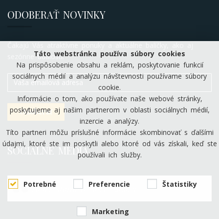
ODOBERAŤ NOVINKY
Čakajú Vás atraktívne ponuky a aktuálne balíčky, ako aj
Táto webstránka používa súbory cookies
sezónne udalosti.
Na prispôsobenie obsahu a reklám, poskytovanie funkcií
sociálnych médií a analýzu návštevnosti používame súbory
cookie.
Informácie o tom, ako používate naše webové stránky,
poskytujeme aj našim partnerom v oblasti sociálnych médií,
inzercie a analýzy.
Títo partneri môžu príslušné informácie skombinovať s ďalšími
údajmi, ktoré ste im poskytli alebo ktoré od vás získali, keď ste
SOCIÁLNE MÉDIÁ
používali ich služby.
Potrebné
Preferencie
Štatistiky
Hotel Stardust Nové Zámky
Marketing